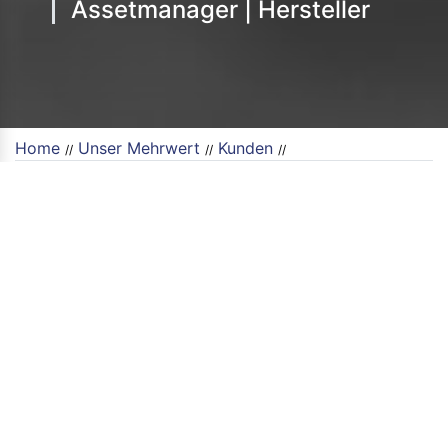
Assetmanager | Hersteller
Home
Unser Mehrwert
Kunden
//
//
//
Zu unseren Auftraggebern gehören Instandhalter,
Betreiber und Hersteller von Anlagen sowie
Instandhaltungsdienstleister. Grundsätzlich sehen wir
unseren Tätigkeitsbereich branchenübergreifend,
wobei sich über die Jahre speziell der
Schienenverkehrssektor als unsere
Schwerpunktbranche herauskristallisiert hat.
Bei der Arbeit für internationale Konzerne aus den
Bereichen Schienenverkehr, Automobilindustrie und